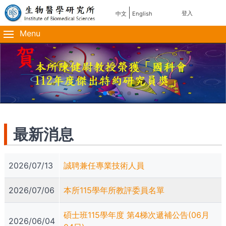
移
使
登入
中文
English
主
至
用
主
Menu
導
內
者
容
覽
帳
號
選
單
最新消息
2026/07/13
誠聘兼任專業技術人員
2026/07/06
本所115學年所教評委員名單
碩士班115學年度 第4梯次遞補公告(06月
2026/06/04