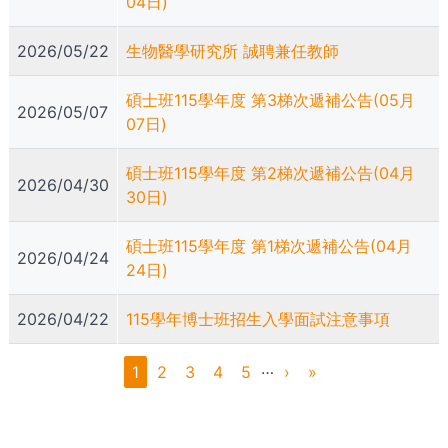
04日)
2026/05/22
生物醫學研究所 誠聘兼任教師
碩士班115學年度 第3梯次遞補公告(05月
2026/05/07
07日)
碩士班115學年度 第2梯次遞補公告(04月
2026/04/30
30日)
碩士班115學年度 第1梯次遞補公告(04月
2026/04/24
24日)
2026/04/22
115學年博士班招生入學面試注意事項
Pagination
…
1
2
3
4
5
›
»
目
頁
頁
頁
頁
下
Last
前
面
面
面
面
一
page
頁
頁