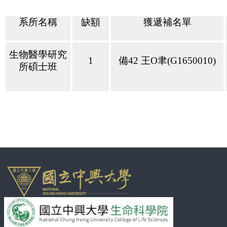
系所名稱
缺額
獲遞補名單
生物醫學研究
1
備
42
王
O
聿
(G1650010)
所碩士班