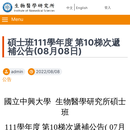
移
使
登入
中文
English
主
至
用
主
Menu
導
內
者
容
覽
帳
碩士班111學年度 第10梯次遞
補公告(08月08日)
號
選
admin
2022/08/08
單
公告
國立中興大學
生物醫學研究所碩士
班
111
學年度
第
10
梯次遞補公告
( 07
月