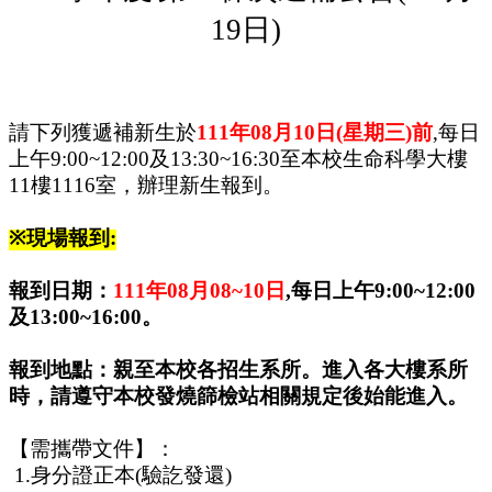
19
日
)
請下列獲遞補新生於
111
年
08
月
10
日
(
星期三
)
前
,
每日
上午
9:00~12:00
及
13:30~16:30
至本校生命科學大樓
11
樓
1116
室，辦理新生報到。
※
現場報到
:
報到日期：
111
年
08
月
08~10
日
,
每日上午
9:00~12:00
及
13:00~16:00
。
報到地點：親至本校各招生系所。進入各大樓系所
時，請遵守本校發燒篩檢站相關規定後始能進入。
【需攜帶文件】：
1.
身分證正本
(
驗訖發還
)