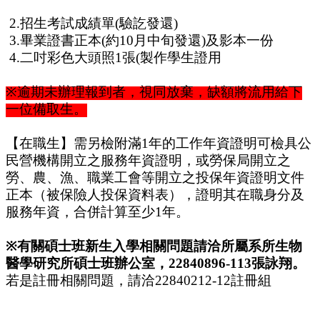
2.
招生考試成績單
(
驗訖發還
)
3.
畢業證書正本
(
約
10
月中旬發還
)
及影本一份
4.
二吋彩色大頭照
1
張
(
製作學生證用
※
逾期未辦理報到者，視同放棄，缺額將流用給下
一位備取生。
【在職生】需另檢附滿
1
年的工作年資證明可檢具公
民營機構開立之服務年資證明，或勞保局開立之
勞、農、漁、職業工會等開立之投保年資證明文件
正本（被保險人投保資料表），證明其在職身分及
服務年資，合併計算至少
1
年。
※
有關碩士班新生入學相關問題請洽所屬系所生物
醫學研究所碩士班辦公室，
22840896-113
張詠翔。
若是註冊相關問題，請洽
22840212-12
註冊組