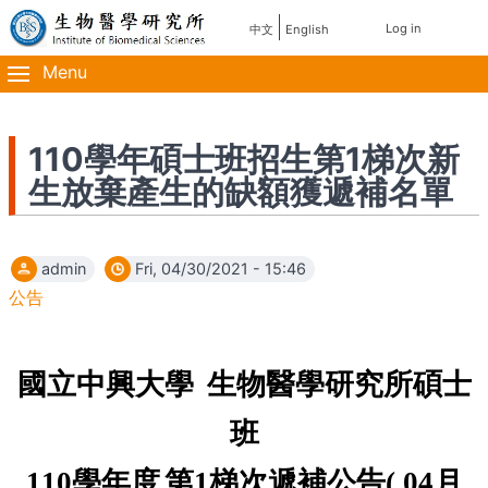
Skip
使
Log in
中文
English
主
to
用
main
Menu
導
content
者
覽
帳
110學年碩士班招生第1梯次新
生放棄產生的缺額獲遞補名單
號
選
admin
Fri, 04/30/2021 - 15:46
單
公告
國立中興大學
生物醫學研究所碩士
班
110
學年度
第
1
梯次遞補公告
( 04
月