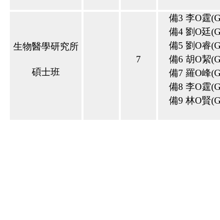
備
3
李
O
霆
(
備
4
劉
O
廷
(
備
5
劉
O
睿
(
生物醫學研究所
7
備
6
胡
O
絜
(
碩士班
備
7
羅
O
峰
(
備
8
李
O
霆
(
備
9
林
O
賢
(