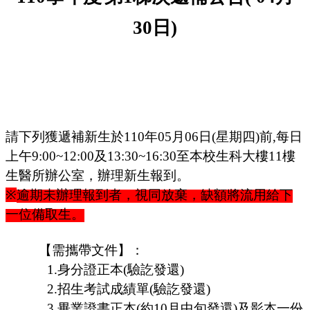
30
日
)
請下列獲遞補新生於
110
年
05
月
06
日
(
星期四
)
前
,
每日
上午
9:00~12:00
及
13:30~16:30
至本校生科大樓
11
樓
生醫所辦公室，辦理新生報到。
※
逾期未辦理報到者，視同放棄，缺額將流用給下
一位備取生。
【需攜帶文件】：
1.
身分證正本
(
驗訖發還
)
2.
招生考試成績單
(
驗訖發還
)
3.
畢業證書正本
(
約
10
月中旬發還
)
及影本一份