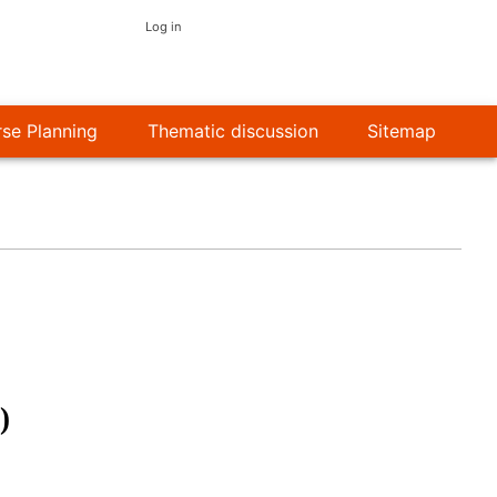
使
Log in
用
者
se Planning
Thematic discussion
Sitemap
帳
號
選
單
)