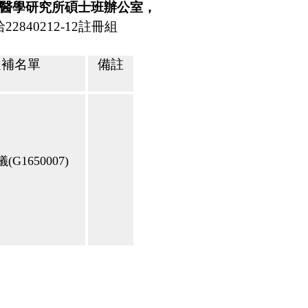
醫學研究所碩士班辦公室，
洽
22840212-12
註冊組
遞補名單
備註
儀
(G1650007)