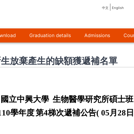
中文
English
wnload
Graduation details
Admissions
Cour
新生放棄產生的缺額獲遞補名單
國立中興大學
生物醫學研究所碩士班
110
學年度
第
4
梯次遞補公告
( 05
月
28
日