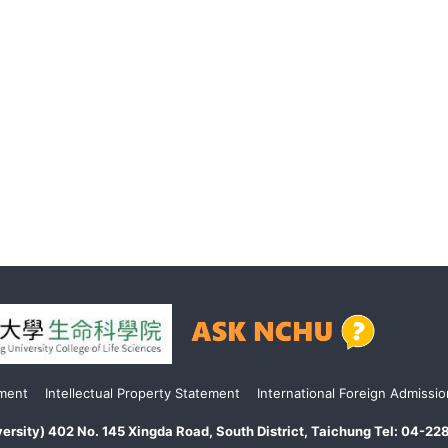
ement
Intellectual Property Statement
International Foreign Admissio
niversity) 402 No. 145 Xingda Road, South District, Taichung Tel: 