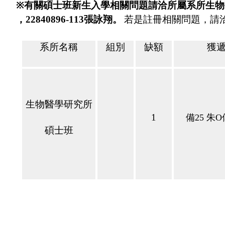
※
有關碩士班新生入學相關問題請洽所屬系所生物
，
22840896-113
張詠翔。
若是註冊相關問題，請
系所名稱
組別
缺額
獲
生物醫學研究所
1
備
25
朱
O
碩士班