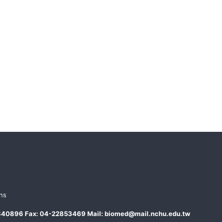
ns
04-22840896 Fax: 04-22853469 Mail: biomed@mail.nchu.edu.tw