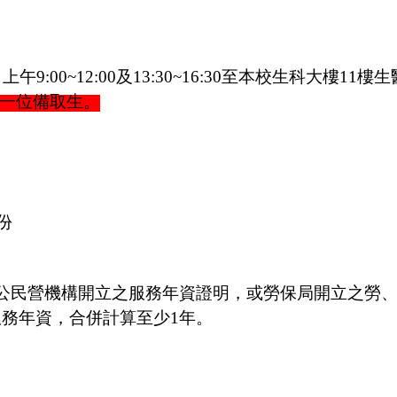
日上午
9:00~12:00
及
13:30~16:30
至本校生科大樓
11
樓生
一位備取生。
份
公民營機構開立之服務年資證明，或勞保局開立之勞
服務年資，合併計算至少
1
年。