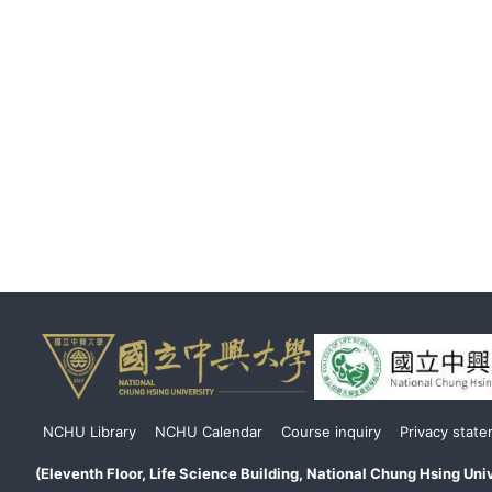
頁
NCHU Library
NCHU Calendar
Course inquiry
Privacy stat
尾
(Eleventh Floor, Life Science Building, National Chung Hsing U