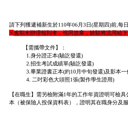
請下列獲遞補新生於
110
年
06
月
3
日
(
星期四
)
前
,
每
※
逾期未辦理報到者，視同放棄，缺額將流用給下
【需攜帶文件】：
1.
身分證正本
(
驗訖發還
)
2.
招生考試成績單
(
驗訖發還
)
3.
畢業證書正本
(
約
10
月中旬發還
)
及影本一
4.
二吋彩色大頭照
1
張
(
製作學生證用
)
【在職生】需另檢附滿
1
年的工作年資證明可檢具
本（被保險人投保資料表），證明其在職身分及