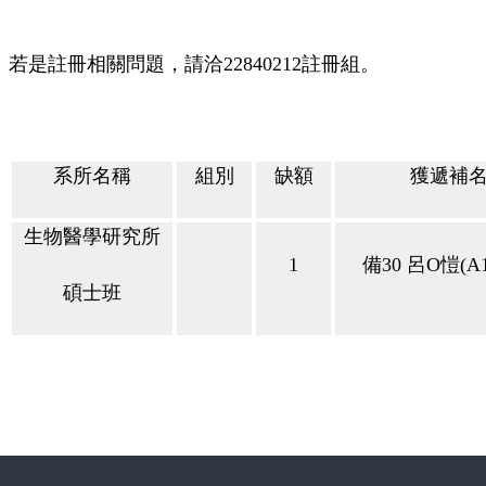
若是註冊相關問題，請洽
22840212
註冊組。
系所名稱
組別
缺額
獲遞補
生物醫學研究所
1
備
30
呂
O
愷
(A
碩士班