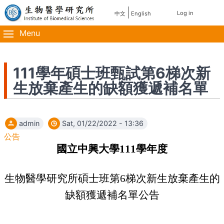
Skip
使
Log in
中文
English
主
to
用
main
Menu
導
content
者
覽
帳
111學年碩士班甄試第6梯次新
生放棄產生的缺額獲遞補名單
號
選
admin
Sat, 01/22/2022 - 13:36
單
公告
國立中興大學
111
學年度
生物醫學研究所碩士班第
6
梯次新生放棄產生的
缺額獲遞補名單公告