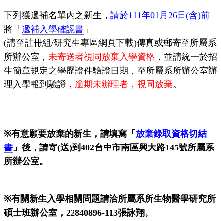
下列獲遞補名單內之新生，
請於
111
年
01
月
26
日
(
含
)
前
將「
遞補入學確認書
」
(
請至註冊組
/
研究生專區網頁下載
)
傳真或郵寄至所屬系
所辦公室，
未寄送者視同放棄入學資格
，並請統一於招
生簡章規定之學歷證件驗證日期，至所屬系所辦公室辦
理入學報到驗證，
逾期未辦理者，視同放棄
。
※
有意願要放棄的新生，請填寫「
放棄錄取資格切結
書
」後，
請寄
(
送
)
到
402
台中市南區興大路
145
號所屬系
所辦公室。
※
有關新生入學相關問題請洽所屬系所生物醫學研究所
碩士班辦公室，
22840896-113
張詠翔。