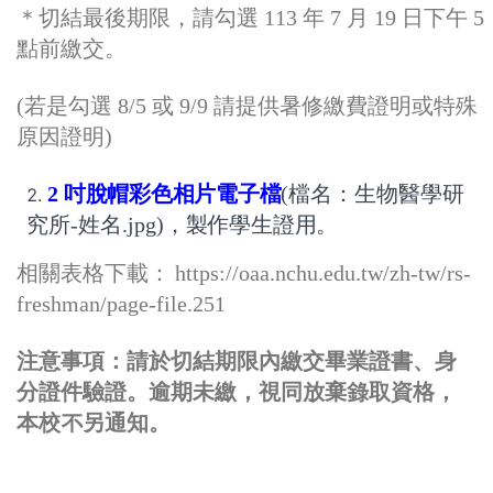
＊切結最後期限，請勾選
113
年
7
月
19
日下午
5
點前繳交。
(
若是勾選
8/5
或
9/9
請提供暑修繳費證明或特殊
原因證明
)
2
吋脫帽彩色相片電子檔
(
檔名：生物醫學研
究所
-
姓名
.jpg)
，
製作學生證用。
相關表格下載：
https://oaa.nchu.edu.tw/zh-tw/rs-
freshman/page-file.251
注意事項：請於切結期限內繳交畢業證書、身
分證件驗證。逾期未繳，視同放棄錄取資格，
本校不另通知。