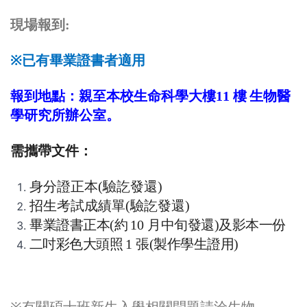
現場報到
:
※
已有畢業證書者適用
報到地點：親至本校生命科學大樓
11
樓
生物醫
學研究所辦公室。
需攜帶文件：
身分證正本
(
驗訖發還
)
招生考試成績單
(
驗訖發還
)
畢業證書正本
(
約
10
月中旬發還
)
及影本一份
二吋彩色大頭照
1
張
(
製作學生證用
)
※
有關碩士班新生入學相關問題請洽生物