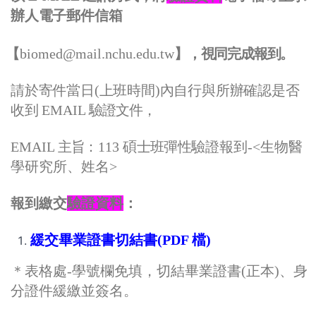
辦人電子郵件信箱
【
biomed@mail.nchu.edu.tw
】
，
視同完成報到。
請於寄件當日
(
上班時間
)
內自行與所辦確認是否
收到
EMAIL
驗證文件
，
EMAIL
主旨
：
113
碩士班彈性
驗證報到
-<
生物醫
學研究所、姓名
>
報到繳交
驗證資料
：
緩交畢業證書切結書
(PDF
檔
)
＊表格處
-
學號欄免填，切結畢業證書
(
正本
)
、身
分證件緩繳並簽名。