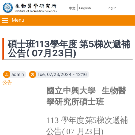
Skip
使
Log in
中文
English
主
to
用
main
Menu
導
content
者
覽
帳
碩士班113學年度 第5梯次遞補
公告( 07月23日)
號
選
admin
Tue, 07/23/2024 - 12:16
單
公告
國立中興大
學
生物醫
學研究所碩士班
113
學年度
第
5
梯次遞補
公告
(
07
月
23
日
)