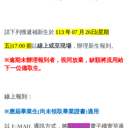
請下列獲遞補新生於
113
年
07
月
26
日
(
星期
五
)17:00
前
以
線上或至現場
，辦理新生
報到。
※
逾期未辦理報到者，視同放棄，缺額將流用給
下一位備取生。
線上報到：
※
應屆畢業生
(
尚未領取畢業證書
)
適用
以
E
-
M
A
I
L
通訊方式，將
驗證資料
電子檔寄至承