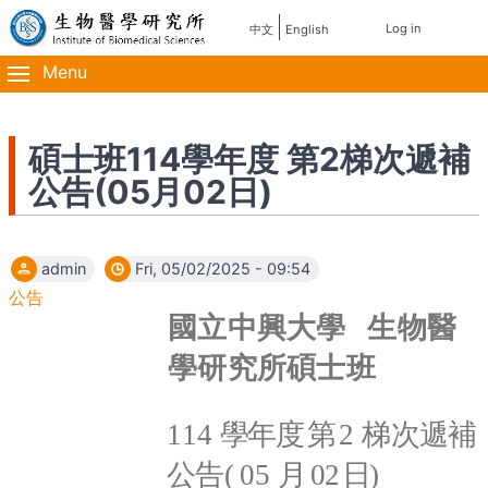
Skip
使
Log in
中文
English
主
to
用
main
Menu
導
content
者
覽
帳
碩士班114學年度 第2梯次遞補
公告(05月02日)
號
選
admin
Fri, 05/02/2025 - 09:54
單
公告
國立中興大
學
生物醫
學研究所碩士班
114
學年度
第
2
梯次遞補
公告
(
05
月
02
日
)