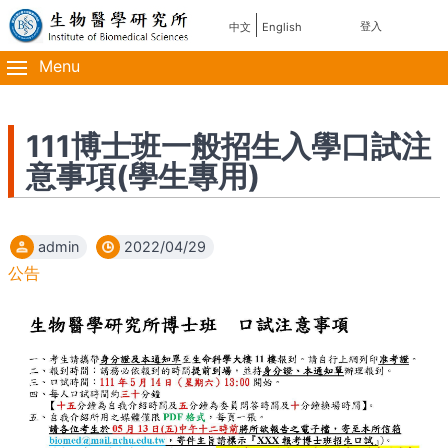
移
使
登入
中文
English
主
至
用
主
Menu
導
內
者
容
覽
帳
111博士班一般招生入學口試注
意事項(學生專用)
號
選
admin
2022/04/29
單
公告