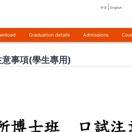
中文
English
wnload
Graduation details
Admissions
Cour
注意事項(學生專用)