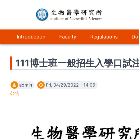
Skip
to
main
content
主
Introduction
Faculty
Regulations
Do
導
覽
111博士班一般招生入學口試
admin
Fri, 04/29/2022 - 14:09
公告