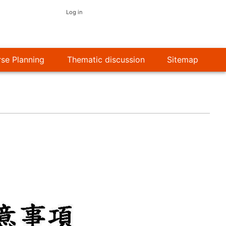
使
Log in
用
者
se Planning
Thematic discussion
Sitemap
帳
號
選
單